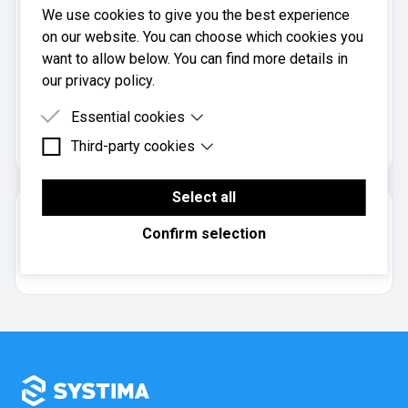
We use cookies to give you the best experience
E-post:
on our website. You can choose which cookies you
ruben.hovestol@gmail.com
want to allow below. You can find more details in
our privacy policy.
Autorisert Regnskapsfører Hovestøl er registrert i
Essential cookies
Brønnøysundregistrene
med organisasjonsnummer
.
828576712
Third-party cookies
Essential cookies are cookies that are needed for
the proper functioning of the website.
Third-party cookies are cookies set by third-party
software to enable features such as Google
Select all
Maps.
Om regnskapsbyrået
Confirm selection
Enkeltpersonforetak