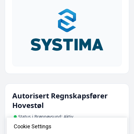
Autorisert Regnskapsfører
Hovestøl
Status i Brønnøysund: Aktiv
Cookie Settings
Adresse:
Bregneveien 24, 1825 Tomter