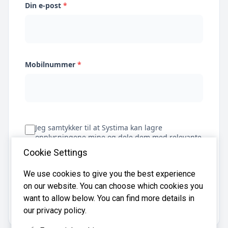
Din e-post
*
Mobilnummer
*
Jeg samtykker til at Systima kan lagre
opplysningene mine og dele dem med relevante
regnskapsbyråer for å hjelpe meg å finne
Cookie Settings
regnskapsfører
We use cookies to give you the best experience
on our website. You can choose which cookies you
Få tilbud
want to allow below. You can find more details in
our privacy policy.