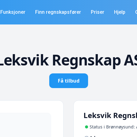
Funksjoner
Finn regnskapsfører
Priser
Hjelp
Leksvik Regnskap A
Få tilbud
Leksvik Regns
Status i Brønnøysund: 