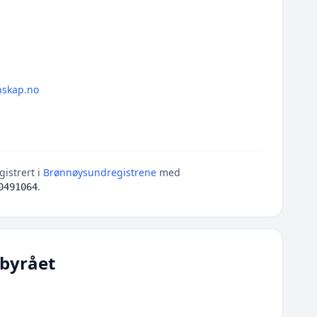
nskap.no
gistrert i
Brønnøysundregistrene
med
.
0491064
byrået