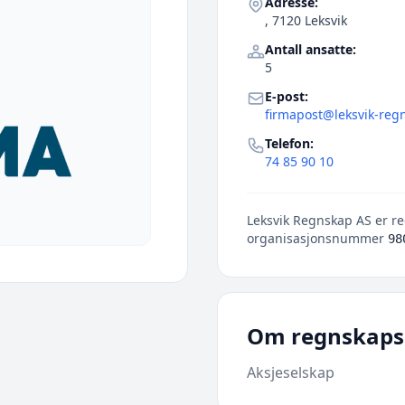
Adresse:
, 7120 Leksvik
Antall ansatte:
5
E-post:
firmapost@leksvik-reg
Telefon:
74 85 90 10
Leksvik Regnskap AS er re
organisasjonsnummer
98
Om regnskaps
Aksjeselskap