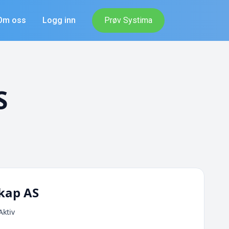
Om oss
Logg inn
Prøv Systima
S
kap AS
Aktiv