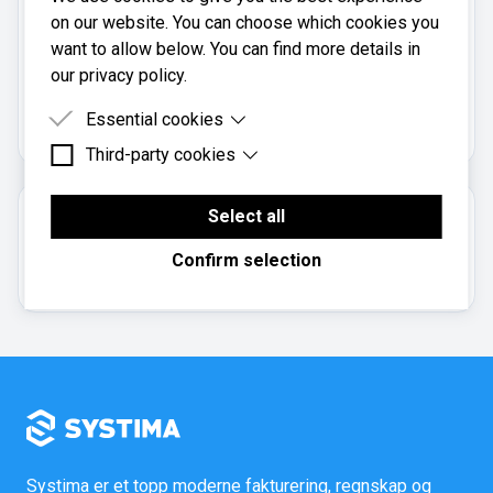
5
on our website. You can choose which cookies you
want to allow below. You can find more details in
our privacy policy.
Løbø Rekneskap Og Økonomi AS er registrert i
Brønnøysundregistrene
med organisasjonsnummer
Essential cookies
.
967108642
Third-party cookies
Essential cookies are cookies that are needed for
the proper functioning of the website.
Third-party cookies are cookies set by third-party
software to enable features such as Google
Select all
Om regnskapsbyrået
Maps.
Confirm selection
Aksjeselskap
Systima er et topp moderne fakturering, regnskap og