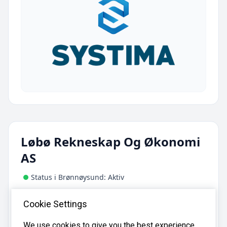
Løbø Rekneskap Og Økonomi
AS
Status i Brønnøysund: Aktiv
Adresse:
Cookie Settings
, 6996 Vadheim
Antall ansatte:
We use cookies to give you the best experience