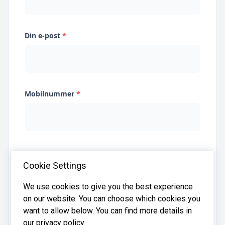
Din e-post
*
Mobilnummer
*
Jeg samtykker til at Systima kan lagre
Cookie Settings
opplysningene mine og dele dem med relevante
regnskapsbyråer for å hjelpe meg å finne
regnskapsfører
We use cookies to give you the best experience
on our website. You can choose which cookies you
want to allow below. You can find more details in
our privacy policy.