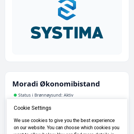
Moradi Økonomibistand
Status i Brønnøysund: Aktiv
Adresse:
Cookie Settings
Sørbygata 42, 3187 Horten
We use cookies to give you the best experience
on our website. You can choose which cookies you
Moradi Økonomibistand er registrert i