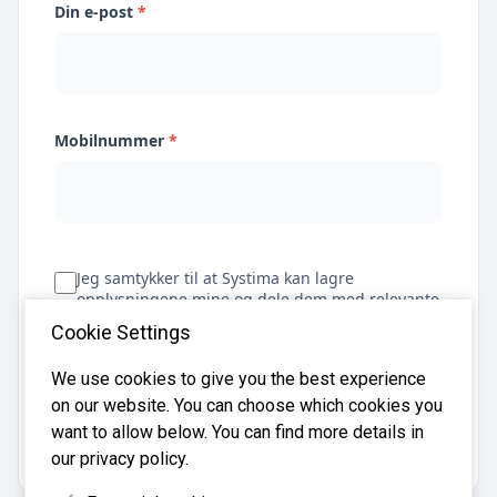
Din e-post
*
Mobilnummer
*
Jeg samtykker til at Systima kan lagre
opplysningene mine og dele dem med relevante
regnskapsbyråer for å hjelpe meg å finne
Cookie Settings
regnskapsfører
We use cookies to give you the best experience
on our website. You can choose which cookies you
Få tilbud
want to allow below. You can find more details in
our privacy policy.