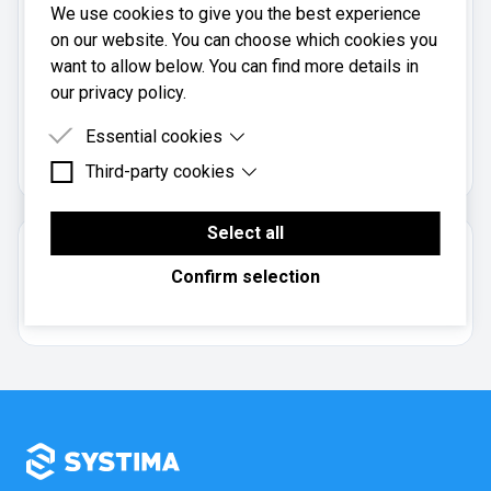
We use cookies to give you the best experience
Mobil:
on our website. You can choose which cookies you
95143955
want to allow below. You can find more details in
our privacy policy.
Aktivt Regnskap AS er registrert i
Essential cookies
Brønnøysundregistrene
med organisasjonsnummer
.
915912974
Third-party cookies
Essential cookies are cookies that are needed for
the proper functioning of the website.
Third-party cookies are cookies set by third-party
software to enable features such as Google
Select all
Om regnskapsbyrået
Maps.
Confirm selection
Aksjeselskap