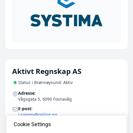
Aktivt Regnskap AS
Status i Brønnøysund: Aktiv
Adresse:
Vågsgata 5, 6090 Fosnavåg
E-post:
j-rooney@online.no
Telefon:
Cookie Settings
95143955