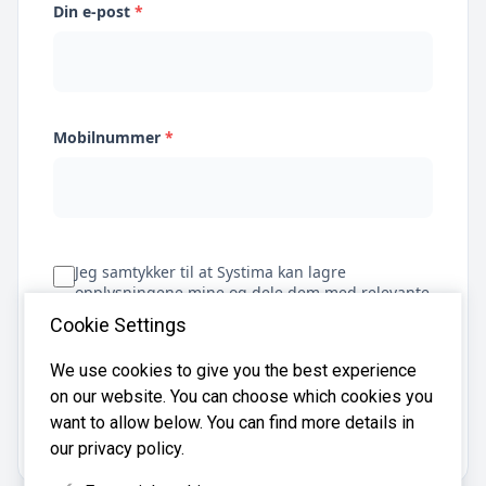
Din e-post
*
Mobilnummer
*
Jeg samtykker til at Systima kan lagre
opplysningene mine og dele dem med relevante
regnskapsbyråer for å hjelpe meg å finne
Cookie Settings
regnskapsfører
We use cookies to give you the best experience
on our website. You can choose which cookies you
Få tilbud
want to allow below. You can find more details in
our privacy policy.