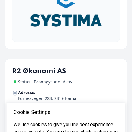
R2 Økonomi AS
Status i Brønnøysund: Aktiv
Adresse:
Furnesvegen 223, 2319 Hamar
Antall ansatte:
Cookie Settings
17
We use cookies to give you the best experience
on our website. You can choose which cookies you