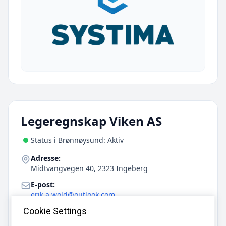
Legeregnskap Viken AS
Status i Brønnøysund: Aktiv
Adresse:
Midtvangvegen 40, 2323 Ingeberg
E-post:
erik.a.wold@outlook.com
Telefon:
Cookie Settings
906 07 480