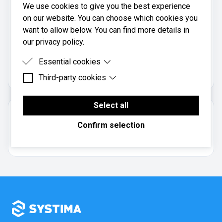
We use cookies to give you the best experience
Mobil:
on our website. You can choose which cookies you
906 07 480
want to allow below. You can find more details in
our privacy policy.
Legeregnskap Viken AS er registrert i
Essential cookies
Brønnøysundregistrene
med organisasjonsnummer
.
927460599
Third-party cookies
Essential cookies are cookies that are needed for
the proper functioning of the website.
Third-party cookies are cookies set by third-party
software to enable features such as Google
Select all
Om regnskapsbyrået
Maps.
Confirm selection
Aksjeselskap