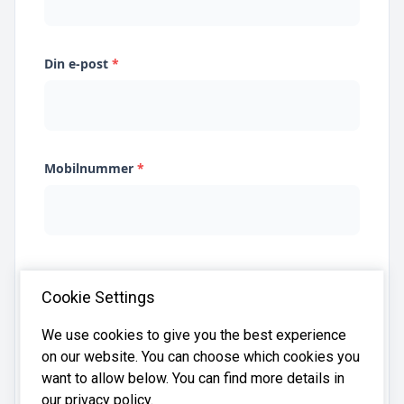
Din e-post
*
Mobilnummer
*
Jeg samtykker til at Systima kan lagre
Cookie Settings
opplysningene mine og dele dem med relevante
regnskapsbyråer for å hjelpe meg å finne
regnskapsfører
We use cookies to give you the best experience
on our website. You can choose which cookies you
want to allow below. You can find more details in
our privacy policy.