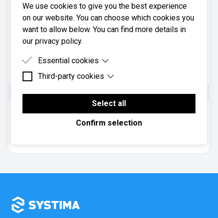
We use cookies to give you the best experience
Mobil:
on our website. You can choose which cookies you
91171651
want to allow below. You can find more details in
our privacy policy.
Økoråd Hadsel AS er registrert i
Essential cookies
Brønnøysundregistrene
med organisasjonsnummer
.
987447702
Third-party cookies
Essential cookies are cookies that are needed for
the proper functioning of the website.
Third-party cookies are cookies set by third-party
software to enable features such as Google
Select all
Om regnskapsbyrået
Maps.
Confirm selection
Aksjeselskap