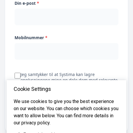
Din e-post
*
Mobilnummer
*
Jeg samtykker til at Systima kan lagre
opplysningene mine og dele dem med relevante
regnskapsbyråer for å hjelpe meg å finne
Cookie Settings
regnskapsfører
We use cookies to give you the best experience
on our website. You can choose which cookies you
Få tilbud
want to allow below. You can find more details in
our privacy policy.