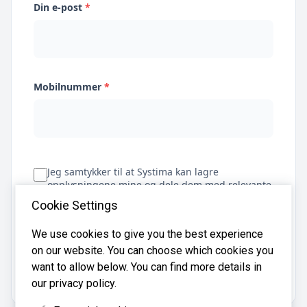
Din e-post
*
Mobilnummer
*
Jeg samtykker til at Systima kan lagre
opplysningene mine og dele dem med relevante
regnskapsbyråer for å hjelpe meg å finne
Cookie Settings
regnskapsfører
We use cookies to give you the best experience
on our website. You can choose which cookies you
Få tilbud
want to allow below. You can find more details in
our privacy policy.