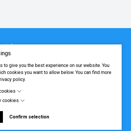
ontakt
ings
sjøveien 16, 0655 Oslo
 to give you the best experience on our website. You
ost@systima.no
ch cookies you want to allow below. You can find more
ww.systima.no
rivacy policy.
 cookies
y cookies
cookies are cookies that are needed for the proper
 of the website.
 cookies are cookies set by third-party software to enable
uch as Google Maps.
Confirm selection