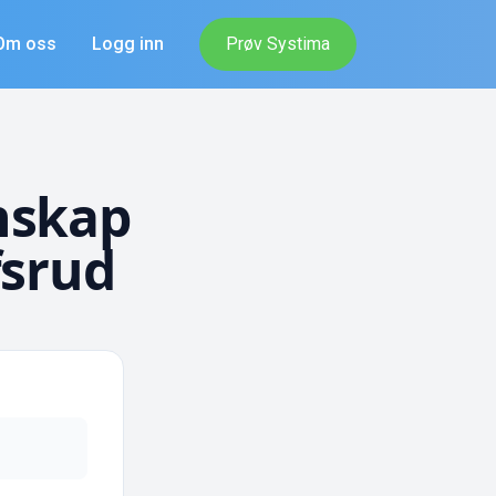
Om oss
Logg inn
Prøv Systima
nskap
fsrud