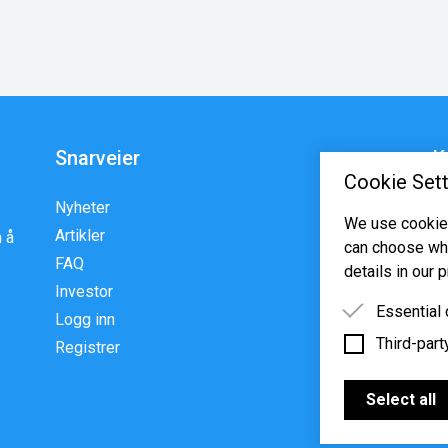
Snarveier
K
Cookie Sett
Nyheter
En
We use cookies
Artikler
p
 å
can choose whi
FAQ
w
details in our p
Investor
Essential
Logg inn
Third-part
Essential 
Registrer
functioning
Third-party
features s
Select all