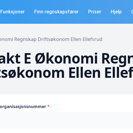
Funksjoner
Finn regnskapsfører
Priser
Hjelp
Økonomi Regnskap Driftsøkonom Ellen Ellefsrud
akt E Økonomi Reg
tsøkonom Ellen Elle
s organisasjonsnummer
*