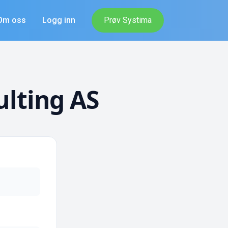
Om oss
Logg inn
Prøv Systima
lting AS