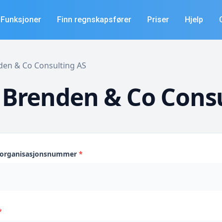
Funksjoner
Finn regnskapsfører
Priser
Hjelp
nden & Co Consulting AS
 Brenden & Co Consu
s organisasjonsnummer
*
*