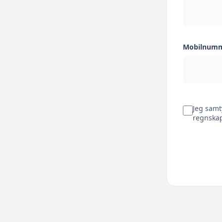
Mobilnum
Jeg samt
regnskap