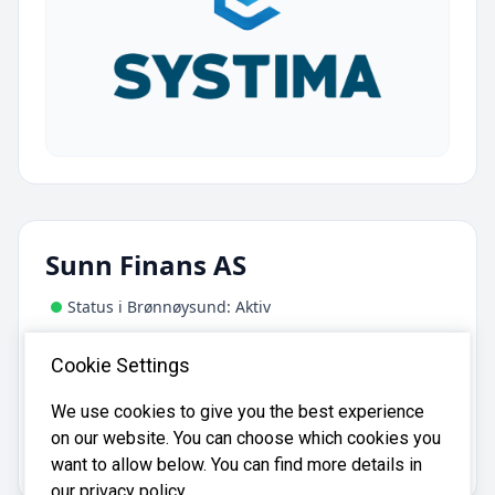
Sunn Finans AS
Status i Brønnøysund: Aktiv
Adresse:
Cookie Settings
Grenåveien 22, 1447 Drøbak
We use cookies to give you the best experience
on our website. You can choose which cookies you
Sunn Finans AS er registrert i
Brønnøysundregistrene
med organisasjonsnummer
.
934495624
want to allow below. You can find more details in
our privacy policy.