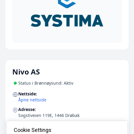
Nivo AS
Status i Brønnøysund: Aktiv
Nettside:
Åpne nettside
Adresse:
Sogstiveien 119E, 1446 Drøbak
E-post:
Cookie Settings
elisabeth@nivo.no