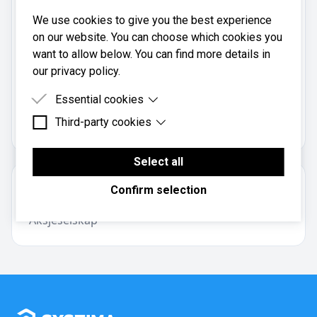
Telefon:
We use cookies to give you the best experience
922 23 925
on our website. You can choose which cookies you
Mobil:
want to allow below. You can find more details in
922 23 925
our privacy policy.
Essential cookies
Nivo AS er registrert i
Brønnøysundregistrene
med
Third-party cookies
Essential cookies are cookies that are needed for
organisasjonsnummer
.
961517575
the proper functioning of the website.
Third-party cookies are cookies set by third-party
software to enable features such as Google
Select all
Maps.
Om regnskapsbyrået
Confirm selection
Aksjeselskap