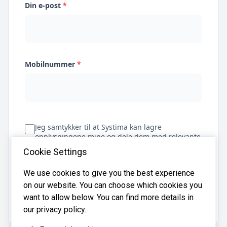
Din e-post
*
Mobilnummer
*
Jeg samtykker til at Systima kan lagre
opplysningene mine og dele dem med relevante
regnskapsbyråer for å hjelpe meg å finne
Cookie Settings
regnskapsfører
We use cookies to give you the best experience
on our website. You can choose which cookies you
Få tilbud
want to allow below. You can find more details in
our privacy policy.