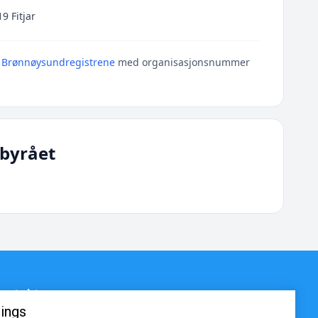
9 Fitjar
i
Brønnøysundregistrene
med organisasjonsnummer
byrået
ontakt
ings