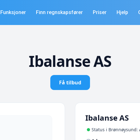
Funksjoner
Finn regnskapsfører
Priser
Hjelp
Ibalanse AS
Få tilbud
Ibalanse AS
Status i Brønnøysund: 