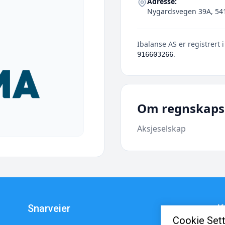
Adresse:
Nygardsvegen 39A, 541
Ibalanse AS er registrert 
.
916603266
Om regnskaps
Aksjeselskap
Snarveier
K
Cookie Sett