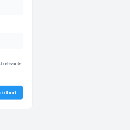
d relevante
 tilbud