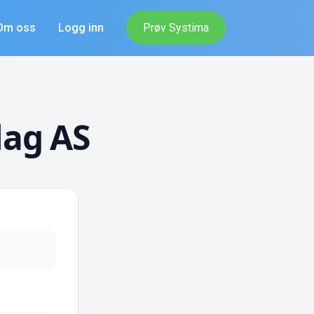
Om oss
Logg inn
Prøv Systima
lag AS