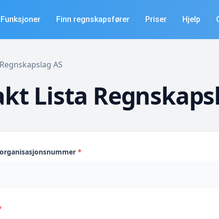
Funksjoner
Finn regnskapsfører
Priser
Hjelp
ta Regnskapslag AS
kt Lista Regnskaps
s organisasjonsnummer
*
*