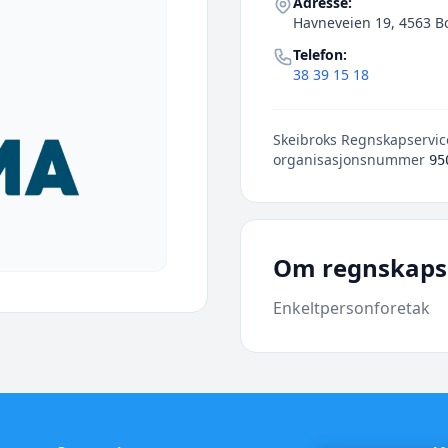
Adresse:
Havneveien 19, 4563 
Telefon:
38 39 15 18
Skeibroks Regnskapservice
organisasjonsnummer
95
Om regnskaps
Enkeltpersonforetak