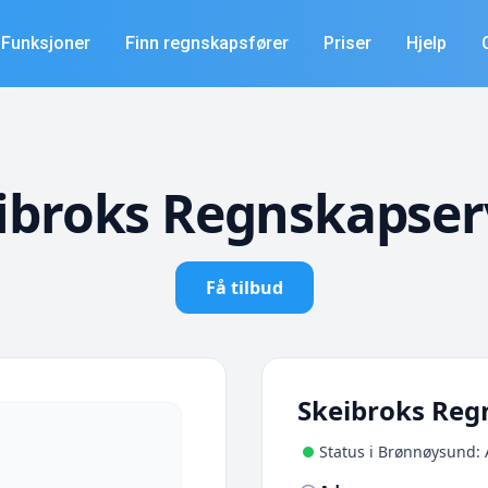
Funksjoner
Finn regnskapsfører
Priser
Hjelp
ibroks Regnskapser
Få tilbud
Skeibroks Reg
Status i Brønnøysund: 