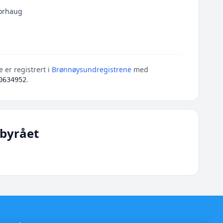
Borhaug
 er registrert i
Brønnøysundregistrene
med
.
0634952
byrået