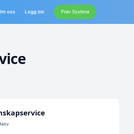
Om oss
Logg inn
Prøv Systima
vice
nskapservice
Aktiv