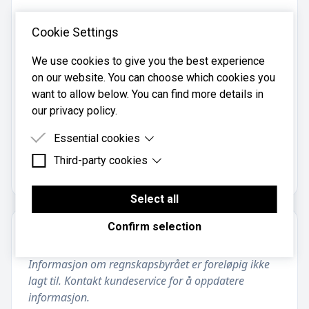
E-post:
post@osebergservices.no
Cookie Settings
Telefon:
We use cookies to give you the best experience
48 08 60 00
on our website. You can choose which cookies you
Mobil:
want to allow below. You can find more details in
48 08 60 00
our privacy policy.
Essential cookies
Oseberg Services AS er registrert i
Brønnøysundregistrene
med organisasjonsnummer
Third-party cookies
Essential cookies are cookies that are needed for
.
912106594
the proper functioning of the website.
Third-party cookies are cookies set by third-party
software to enable features such as Google
Select all
Maps.
Confirm selection
Om regnskapsbyrået
Informasjon om regnskapsbyrået er foreløpig ikke
lagt til. Kontakt kundeservice for å oppdatere
informasjon.