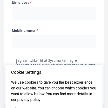
Din e-post
*
Mobilnummer
*
Jeg samtykker til at Systima kan lagre
opplysningene mine og dele dem med relevante
regnskapsbyråer for å hjelpe meg å finne
Cookie Settings
regnskapsfører
We use cookies to give you the best experience
on our website. You can choose which cookies you
Få tilbud
want to allow below. You can find more details in
our privacy policy.