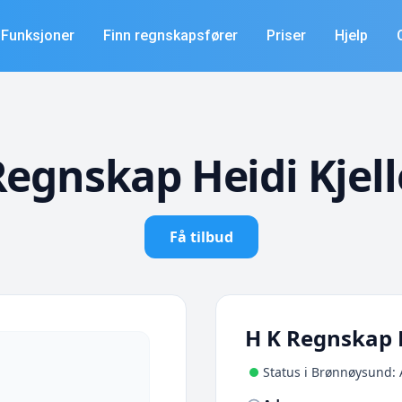
Funksjoner
Finn regnskapsfører
Priser
Hjelp
Regnskap Heidi Kjell
Få tilbud
H K Regnskap H
Status i Brønnøysund: 