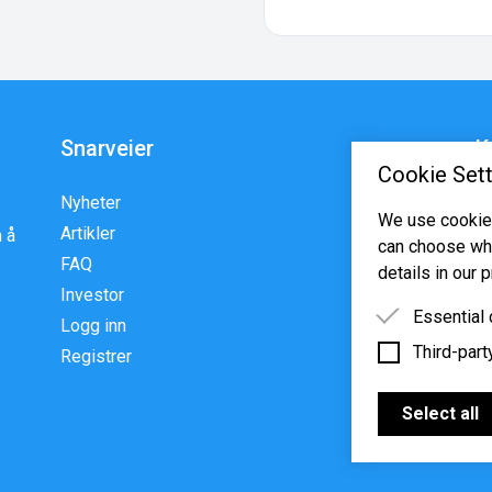
Snarveier
K
Cookie Sett
Nyheter
En
We use cookies
Artikler
p
 å
can choose whi
FAQ
w
details in our p
Investor
Essential
Logg inn
Third-part
Essential 
Registrer
functioning
Third-party
features s
Select all