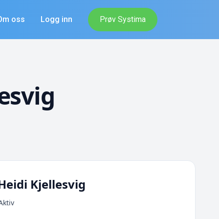
Om oss
Logg inn
Prøv Systima
esvig
eidi Kjellesvig
Aktiv