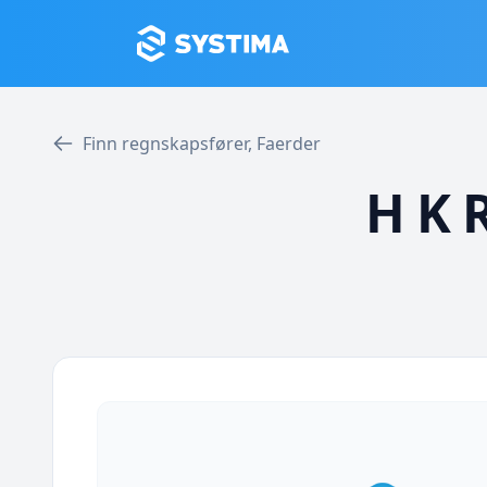
Finn regnskapsfører, Faerder
H K 