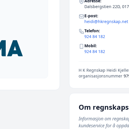
Adresse:
Dalsbergstien 22D, 017
E-post:
heidi@hkregnskap.net
Telefon:
924 84 182
Mobil:
924 84 182
H K Regnskap Heidi Kjelles
organisasjonsnummer
97
Om regnskaps
Informasjon om regnskapsb
kundeservice for å oppda