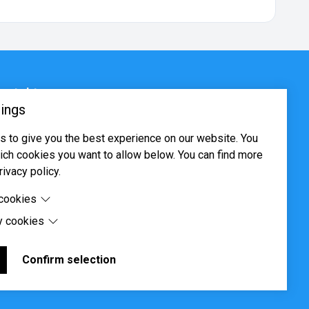
ontakt
ings
sjøveien 16, 0655 Oslo
 to give you the best experience on our website. You
ost@systima.no
ch cookies you want to allow below. You can find more
ww.systima.no
rivacy policy.
 cookies
y cookies
cookies are cookies that are needed for the proper
 of the website.
 cookies are cookies set by third-party software to enable
uch as Google Maps.
Confirm selection