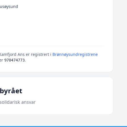
Husøysund
amfjord Ans er registrert i
Brønnøysundregistrene
er
.
970474773
byrået
solidarisk ansvar