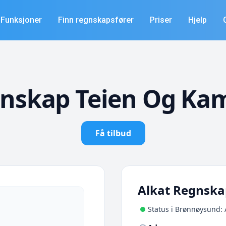
Funksjoner
Finn regnskapsfører
Priser
Hjelp
gnskap Teien Og Kam
Få tilbud
Alkat Regnska
Status i Brønnøysund: 