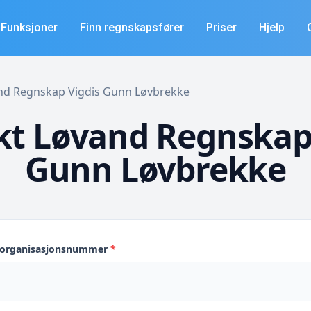
Funksjoner
Finn regnskapsfører
Priser
Hjelp
vand Regnskap Vigdis Gunn Løvbrekke
t Løvand Regnskap
Gunn Løvbrekke
s organisasjonsnummer
*