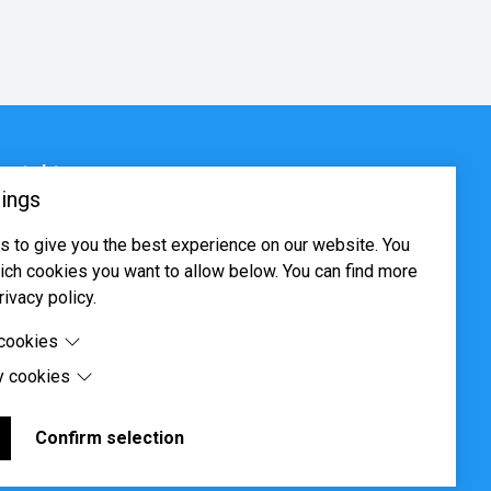
ontakt
ings
sjøveien 16, 0655 Oslo
 to give you the best experience on our website. You
ost@systima.no
ch cookies you want to allow below. You can find more
ww.systima.no
rivacy policy.
 cookies
y cookies
cookies are cookies that are needed for the proper
 of the website.
 cookies are cookies set by third-party software to enable
uch as Google Maps.
Confirm selection