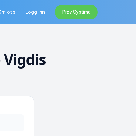
Om oss
Logg inn
Prøv Systima
 Vigdis