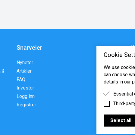
Snarveier
K
Cookie Sett
Nyheter
En
We use cookies
Artikler
p
 å
can choose whi
FAQ
w
details in our p
Investor
Essential
Logg inn
Third-part
Essential 
Registrer
functioning
Third-party
features s
Select all