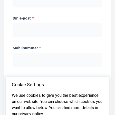
Din e-post
*
Mobilnummer
*
Jeg samtykker til at Systima kan lagre
Cookie Settings
opplysningene mine og dele dem med relevante
regnskapsbyråer for å hjelpe meg å finne
regnskapsfører
We use cookies to give you the best experience
on our website. You can choose which cookies you
want to allow below. You can find more details in
our privacy policy.