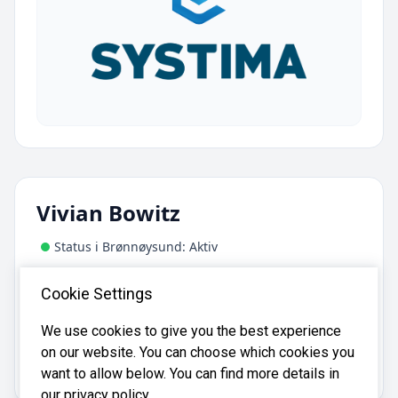
Vivian Bowitz
Status i Brønnøysund: Aktiv
Adresse:
Cookie Settings
Symrebakken 6, 4372 Egersund
We use cookies to give you the best experience
on our website. You can choose which cookies you
Vivian Bowitz er registrert i
Brønnøysundregistrene
med organisasjonsnummer
.
822697712
want to allow below. You can find more details in
our privacy policy.