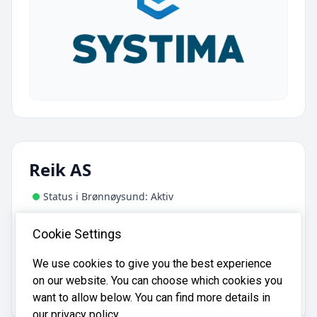
Reik AS
Status i Brønnøysund: Aktiv
Adresse:
Cookie Settings
Vågsgaten 18, 4370 Egersund
We use cookies to give you the best experience
on our website. You can choose which cookies you
Reik AS er registrert i
Brønnøysundregistrene
med
organisasjonsnummer
.
937107110
want to allow below. You can find more details in
our privacy policy.