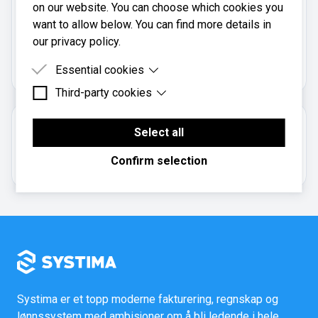
on our website. You can choose which cookies you
want to allow below. You can find more details in
Egelandsdal Regnskap er registrert i
our privacy policy.
Brønnøysundregistrene
med organisasjonsnummer
.
981460073
Essential cookies
Third-party cookies
Essential cookies are cookies that are needed for
the proper functioning of the website.
Third-party cookies are cookies set by third-party
Om regnskapsbyrået
software to enable features such as Google
Select all
Maps.
Enkeltpersonforetak
Confirm selection
Systima er et topp moderne fakturering, regnskap og
lønnssystem med ambisjoner om å bli ledende i hele