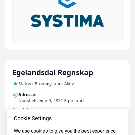
Egelandsdal Regnskap
Status i Brønnøysund: Aktiv
Adresse:
Nonsfjellveien 9, 4371 Egersund
Telefon:
900 42 884
Cookie Settings
Mobil:
We use cookies to give you the best experience
900 42 884