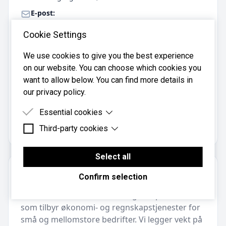
E-post:
gurid@solidokonomi.no
Cookie Settings
Telefon:
934 32 821
We use cookies to give you the best experience
Mobil:
on our website. You can choose which cookies you
934 32 821
want to allow below. You can find more details in
our privacy policy.
Solid Økonomi AS er registrert i
Essential cookies
Brønnøysundregistrene
med organisasjonsnummer
.
Third-party cookies
931575678
Essential cookies are cookies that are needed for
the proper functioning of the website.
Third-party cookies are cookies set by third-party
software to enable features such as Google
Select all
Maps.
Om regnskapsbyrået
Confirm selection
Solid Økonomi AS er et lite regnskapskontor
som tilbyr økonomi- og regnskapstjenester for
små og mellomstore bedrifter. Vi legger vekt på