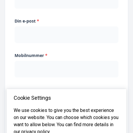
Din e-post
*
Mobilnummer
*
Jeg samtykker til at Systima kan lagre
Cookie Settings
opplysningene mine og dele dem med relevante
regnskapsbyråer for å hjelpe meg å finne
regnskapsfører
We use cookies to give you the best experience
on our website. You can choose which cookies you
want to allow below. You can find more details in
our privacy policy.