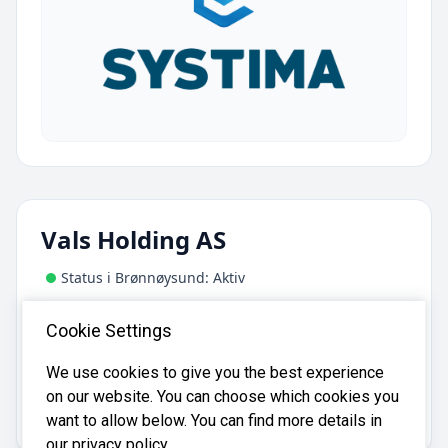
Vals Holding AS
Status i Brønnøysund: Aktiv
Adresse:
Cookie Settings
Vognvegen 17, 2072 Dal
We use cookies to give you the best experience
on our website. You can choose which cookies you
Vals Holding AS er registrert i
Brønnøysundregistrene
med organisasjonsnummer
.
926292722
want to allow below. You can find more details in
our privacy policy.