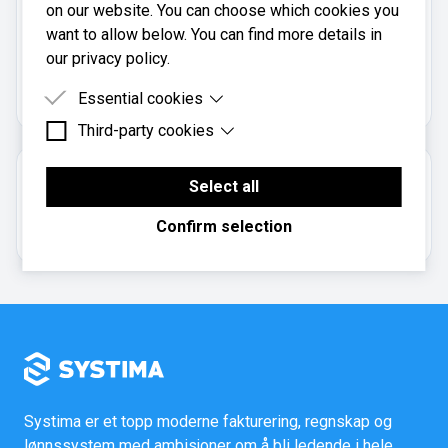
on our website. You can choose which cookies you
want to allow below. You can find more details in
Økonomi Consult AS er registrert i
our privacy policy.
Brønnøysundregistrene
med organisasjonsnummer
.
966847263
Essential cookies
Third-party cookies
Essential cookies are cookies that are needed for
the proper functioning of the website.
Third-party cookies are cookies set by third-party
Om regnskapsbyrået
software to enable features such as Google
Select all
Maps.
Aksjeselskap
Confirm selection
Systima er et topp moderne fakturering, regnskap og
lønnssystem med ambisjoner om å bli ledende i hele