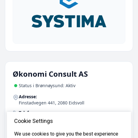
Økonomi Consult AS
Status i Brønnøysund: Aktiv
Adresse:
Finstadvegen 441, 2080 Eidsvoll
Telefon:
91369545
Cookie Settings
Mobil:
We use cookies to give you the best experience
91369545