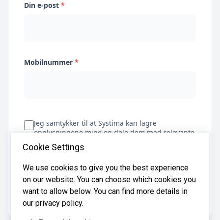
Din e-post
*
Mobilnummer
*
Jeg samtykker til at Systima kan lagre
opplysningene mine og dele dem med relevante
regnskapsbyråer for å hjelpe meg å finne
Cookie Settings
regnskapsfører
We use cookies to give you the best experience
on our website. You can choose which cookies you
Få tilbud
want to allow below. You can find more details in
our privacy policy.