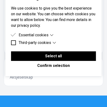
Telefon:
934 45 670
We use cookies to give you the best experience
on our website. You can choose which cookies you
Mobil:
want to allow below. You can find more details in
934 45 670
our privacy policy.
Essential cookies
Kuleramma Regnskap AS er registrert i
Brønnøysundregistrene
med organisasjonsnummer
Third-party cookies
Essential cookies are cookies that are needed for
.
916657161
the proper functioning of the website.
Third-party cookies are cookies set by third-party
software to enable features such as Google
Select all
Maps.
Confirm selection
Om regnskapsbyrået
Aksjeselskap