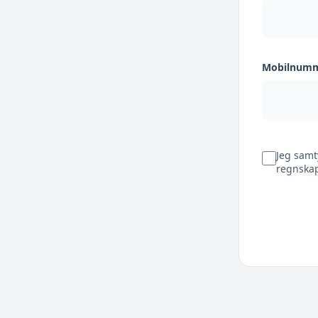
Mobilnum
Jeg samt
regnskap