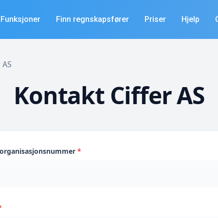
Funksjoner
Finn regnskapsfører
Priser
Hjelp
r AS
Kontakt Ciffer AS
s organisasjonsnummer
*
*