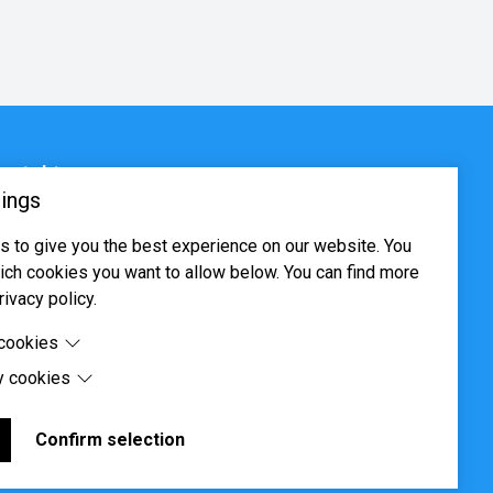
ontakt
ings
sjøveien 16, 0655 Oslo
 to give you the best experience on our website. You
ost@systima.no
ch cookies you want to allow below. You can find more
ww.systima.no
rivacy policy.
 cookies
y cookies
cookies are cookies that are needed for the proper
 of the website.
 cookies are cookies set by third-party software to enable
uch as Google Maps.
Confirm selection