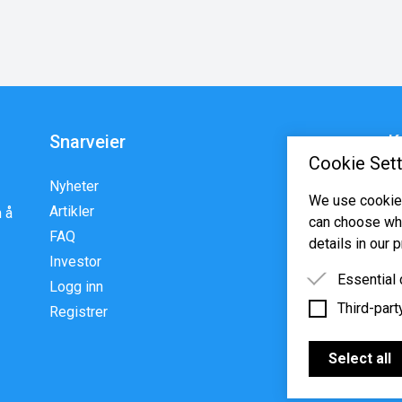
Snarveier
K
Cookie Sett
Nyheter
En
We use cookies
Artikler
p
 å
can choose whi
FAQ
w
details in our p
Investor
Essential
Logg inn
Third-part
Essential 
Registrer
functioning
Third-party
features s
Select all