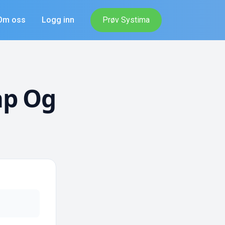
Om oss
Logg inn
Prøv Systima
ap Og