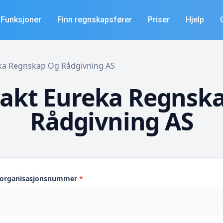
Funksjoner
Finn regnskapsfører
Priser
Hjelp
reka Regnskap Og Rådgivning AS
akt Eureka Regnsk
Rådgivning AS
s organisasjonsnummer
*