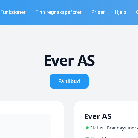
Funksjoner
Finn regnskapsfører
Priser
Hjelp
Ever AS
Få tilbud
Ever AS
Status i Brønnøysund: 