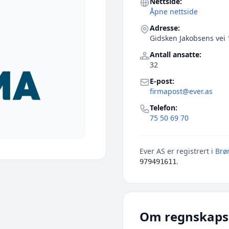
Nettside:
Åpne nettside
Adresse:
Gidsken Jakobsens vei 
Antall ansatte:
32
E-post:
firmapost@ever.as
Telefon:
75 50 69 70
Ever AS er registrert i
Brø
.
979491611
Om regnskaps