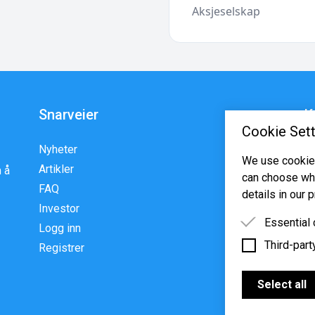
Aksjeselskap
Snarveier
K
Cookie Sett
Nyheter
En
We use cookies
Artikler
p
 å
can choose whi
FAQ
w
details in our p
Investor
Essential
Logg inn
Third-part
Essential 
Registrer
functioning
Third-party
features s
Select all