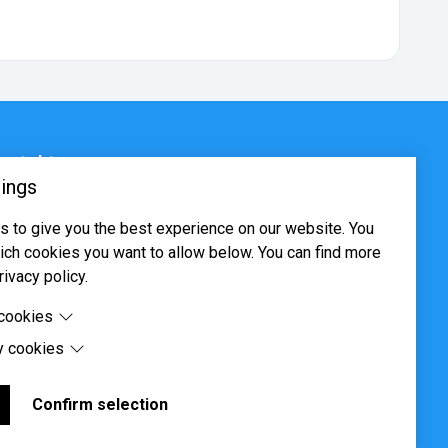
ontakt
ings
sjøveien 16, 0655 Oslo
 to give you the best experience on our website. You
ost@systima.no
ch cookies you want to allow below. You can find more
ww.systima.no
rivacy policy.
 cookies
y cookies
cookies are cookies that are needed for the proper
 of the website.
 cookies are cookies set by third-party software to enable
uch as Google Maps.
Confirm selection