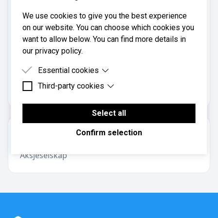
Telefon:
75 50 69 70
We use cookies to give you the best experience
on our website. You can choose which cookies you
Mobil:
want to allow below. You can find more details in
901 14 226
our privacy policy.
Essential cookies
Gidsken Jakobsens Vei 22 AS er registrert i
Brønnøysundregistrene
med organisasjonsnummer
Third-party cookies
Essential cookies are cookies that are needed for
.
910454927
the proper functioning of the website.
Third-party cookies are cookies set by third-party
software to enable features such as Google
Select all
Maps.
Om regnskapsbyrået
Confirm selection
Aksjeselskap