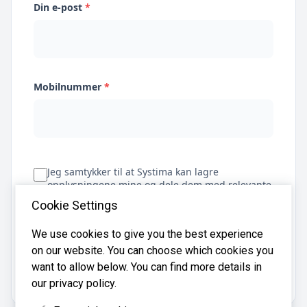
Din e-post
*
Mobilnummer
*
Jeg samtykker til at Systima kan lagre
opplysningene mine og dele dem med relevante
regnskapsbyråer for å hjelpe meg å finne
Cookie Settings
regnskapsfører
We use cookies to give you the best experience
on our website. You can choose which cookies you
Få tilbud
want to allow below. You can find more details in
our privacy policy.