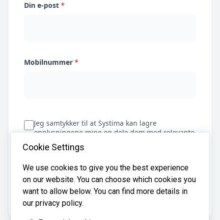
Din e-post
*
Mobilnummer
*
Jeg samtykker til at Systima kan lagre
opplysningene mine og dele dem med relevante
regnskapsbyråer for å hjelpe meg å finne
Cookie Settings
regnskapsfører
We use cookies to give you the best experience
on our website. You can choose which cookies you
Få tilbud
want to allow below. You can find more details in
our privacy policy.