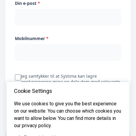
Din e-post
*
Mobilnummer
*
Jeg samtykker til at Systima kan lagre
opplysningene mine og dele dem med relevante
regnskapsbyråer for å hjelpe meg å finne
Cookie Settings
regnskapsfører
We use cookies to give you the best experience
on our website. You can choose which cookies you
Få tilbud
want to allow below. You can find more details in
our privacy policy.