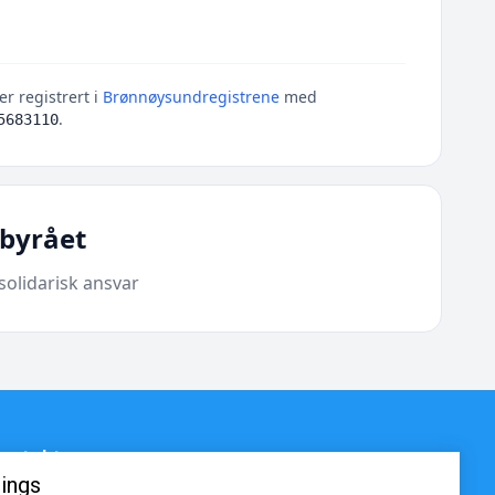
r registrert i
Brønnøysundregistrene
med
.
5683110
byrået
solidarisk ansvar
ontakt
ings