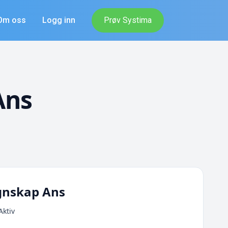
Om oss
Logg inn
Prøv Systima
Ans
gnskap Ans
Aktiv