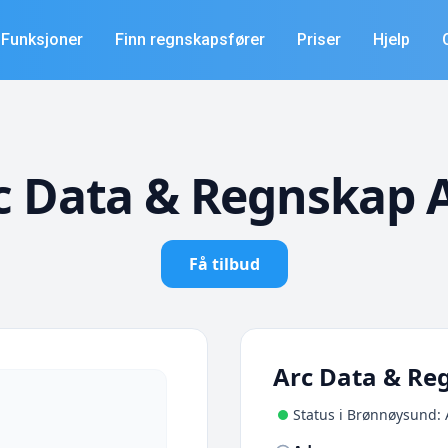
Funksjoner
Finn regnskapsfører
Priser
Hjelp
c Data & Regnskap 
Få tilbud
Arc Data & Re
Status i Brønnøysund: 