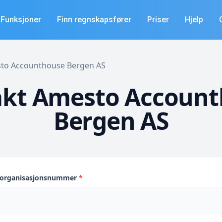
Funksjoner
Finn regnskapsfører
Priser
Hjelp
esto Accounthouse Bergen AS
kt Amesto Accoun
Bergen AS
s organisasjonsnummer
*