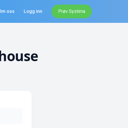
Om oss
Logg inn
Prøv Systima
thouse