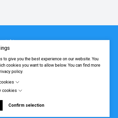
ontakt
ings
sjøveien 16, 0655 Oslo
 to give you the best experience on our website. You
ost@systima.no
ch cookies you want to allow below. You can find more
ww.systima.no
rivacy policy.
 cookies
y cookies
cookies are cookies that are needed for the proper
 of the website.
 cookies are cookies set by third-party software to enable
uch as Google Maps.
Confirm selection