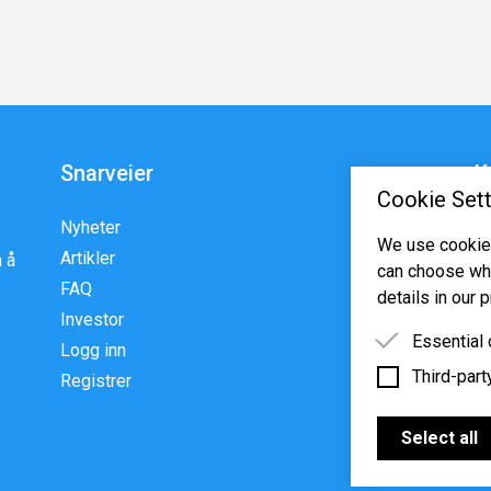
Snarveier
K
Cookie Sett
Nyheter
En
We use cookies
Artikler
p
 å
can choose whi
FAQ
w
details in our p
Investor
Essential
Logg inn
Third-part
Essential 
Registrer
functioning
Third-party
features s
Select all