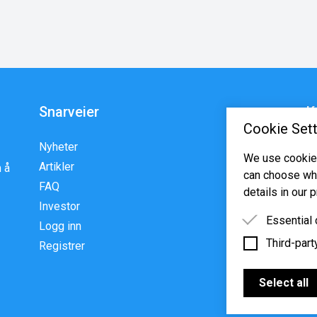
Snarveier
K
Cookie Sett
Nyheter
En
We use cookies
Artikler
p
 å
can choose whi
FAQ
w
details in our p
Investor
Essential
Logg inn
Third-part
Essential 
Registrer
functioning
Third-party
features s
Select all