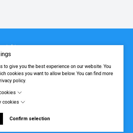
ontakt
ings
sjøveien 16, 0655 Oslo
 to give you the best experience on our website. You
ost@systima.no
ch cookies you want to allow below. You can find more
ww.systima.no
rivacy policy.
 cookies
y cookies
cookies are cookies that are needed for the proper
 of the website.
 cookies are cookies set by third-party software to enable
uch as Google Maps.
Confirm selection