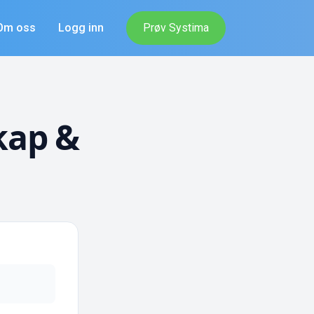
Om oss
Logg inn
Prøv Systima
kap &