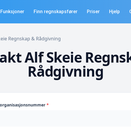
Funksjoner
Finn regnskapsfører
Priser
Hjelp
 Skeie Regnskap & Rådgivning
akt Alf Skeie Regns
Rådgivning
s organisasjonsnummer
*