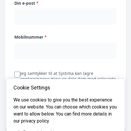
Din e-post
*
Mobilnummer
*
Jeg samtykker til at Systima kan lagre
opplysningene mine og dele dem med relevante
regnskapsbyråer for å hjelpe meg å finne
Cookie Settings
regnskapsfører
We use cookies to give you the best experience
on our website. You can choose which cookies you
Få tilbud
want to allow below. You can find more details in
our privacy policy.