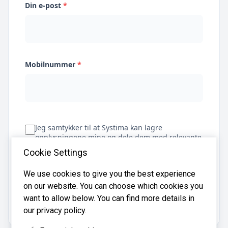
Din e-post
*
Mobilnummer
*
Jeg samtykker til at Systima kan lagre
opplysningene mine og dele dem med relevante
regnskapsbyråer for å hjelpe meg å finne
Cookie Settings
regnskapsfører
We use cookies to give you the best experience
on our website. You can choose which cookies you
Få tilbud
want to allow below. You can find more details in
our privacy policy.